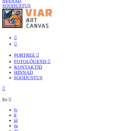
HINNAD
SOODUSTUS
PORTREE
FOTOLÕUEND
KONTAKTID
HINNAD
SOODUSTUS
Ee
lv
lt
pl
ru
de