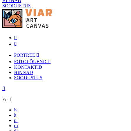
HINNAD
SOODUSTUS
PORTREE
FOTOLÕUEND
KONTAKTID
HINNAD
SOODUSTUS
Ee
lv
lt
pl
ru
de