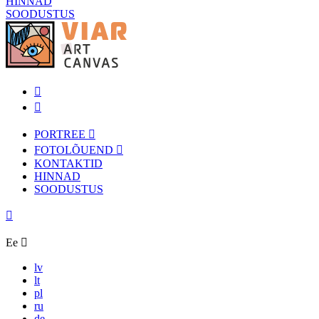
HINNAD
SOODUSTUS
PORTREE
FOTOLÕUEND
KONTAKTID
HINNAD
SOODUSTUS
Ee
lv
lt
pl
ru
de