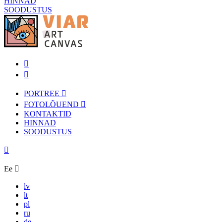
HINNAD
SOODUSTUS
PORTREE
FOTOLÕUEND
KONTAKTID
HINNAD
SOODUSTUS
Ee
lv
lt
pl
ru
de