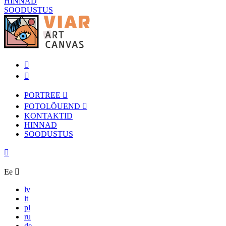
HINNAD
SOODUSTUS
PORTREE
FOTOLÕUEND
KONTAKTID
HINNAD
SOODUSTUS
Ee
lv
lt
pl
ru
de