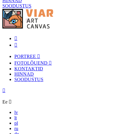
HINNAD
SOODUSTUS
PORTREE
FOTOLÕUEND
KONTAKTID
HINNAD
SOODUSTUS
Ee
lv
lt
pl
ru
de