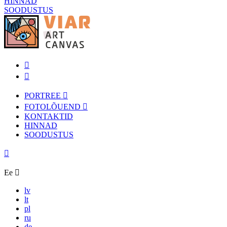
HINNAD
SOODUSTUS
PORTREE
FOTOLÕUEND
KONTAKTID
HINNAD
SOODUSTUS
Ee
lv
lt
pl
ru
de