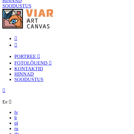
HINNAD
SOODUSTUS
PORTREE
FOTOLÕUEND
KONTAKTID
HINNAD
SOODUSTUS
Ee
lv
lt
pl
ru
de