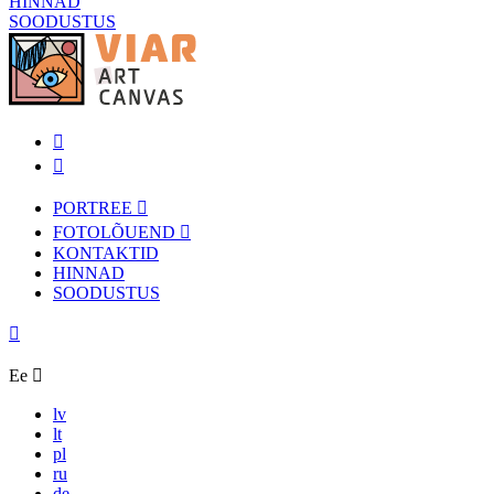
HINNAD
SOODUSTUS
PORTREE
FOTOLÕUEND
KONTAKTID
HINNAD
SOODUSTUS
Ee
lv
lt
pl
ru
de