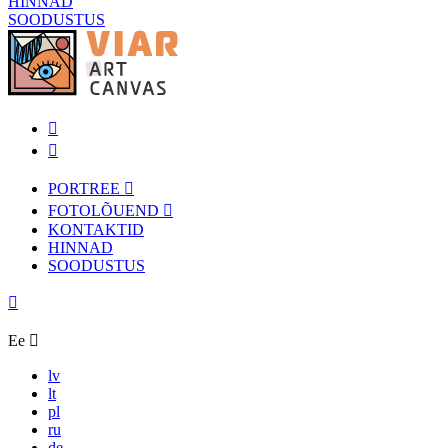
HINNAD
SOODUSTUS
PORTREE
FOTOLÕUEND
KONTAKTID
HINNAD
SOODUSTUS
Ee
lv
lt
pl
ru
de