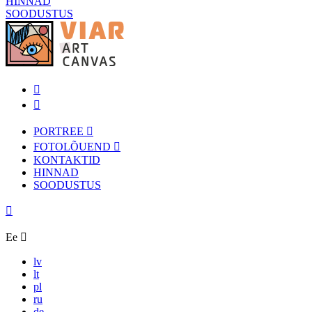
HINNAD
SOODUSTUS
PORTREE
FOTOLÕUEND
KONTAKTID
HINNAD
SOODUSTUS
Ee
lv
lt
pl
ru
de