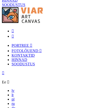
HINNAD
SOODUSTUS
PORTREE
FOTOLÕUEND
KONTAKTID
HINNAD
SOODUSTUS
Ee
lv
lt
pl
ru
de