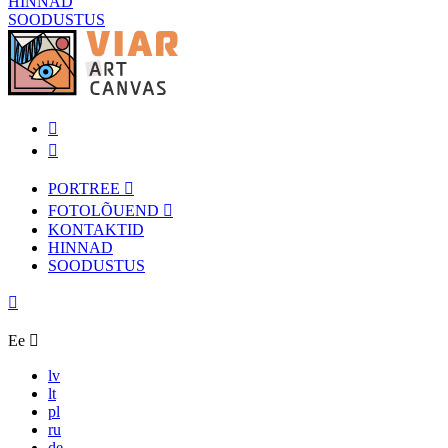
HINNAD
SOODUSTUS
PORTREE
FOTOLÕUEND
KONTAKTID
HINNAD
SOODUSTUS
Ee
lv
lt
pl
ru
de