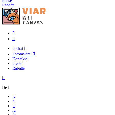
Preise
Rabatte
Porträt
Fotomalerei
Kontakte
Preise
Rabatte
De
lv
lt
pl
ru
de