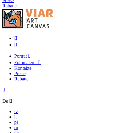
Preise
Rabatte
Porträt
Fotomalerei
Kontakte
Preise
Rabatte
De
lv
lt
pl
ru
de