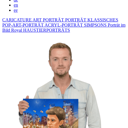
en
ee
CARICATURE
ART PORTRÄT
PORTRÄT KLASSISCHES
POP-ART-PORTRÄT
ACRYL-PORTRÄT
SIMPSONS
Porträt im
Bild Royal
HAUSTIERPORTRÄTS