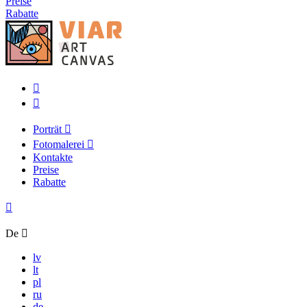
Preise
Rabatte
Porträt
Fotomalerei
Kontakte
Preise
Rabatte
De
lv
lt
pl
ru
de