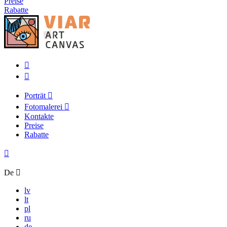
Preise
Rabatte
Porträt
Fotomalerei
Kontakte
Preise
Rabatte
De
lv
lt
pl
ru
de