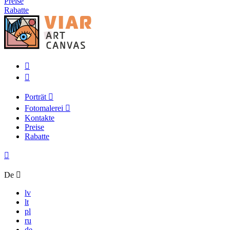
Preise
Rabatte
Porträt
Fotomalerei
Kontakte
Preise
Rabatte
De
lv
lt
pl
ru
de