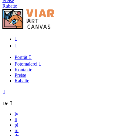
Preise
Rabatte
Porträt
Fotomalerei
Kontakte
Preise
Rabatte
De
lv
lt
pl
ru
de