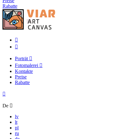
Preise
Rabatte
Porträt
Fotomalerei
Kontakte
Preise
Rabatte
De
lv
lt
pl
ru
de