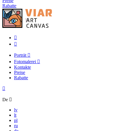
Preise
Rabatte
Porträt
Fotomalerei
Kontakte
Preise
Rabatte
De
lv
lt
pl
ru
de