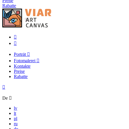
Preise
Rabatte
Porträt
Fotomalerei
Kontakte
Preise
Rabatte
De
lv
lt
pl
ru
de