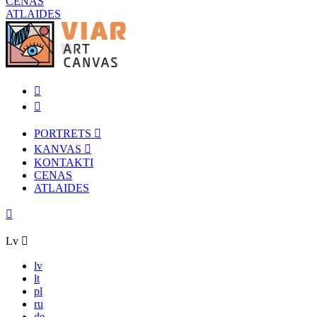
CENAS
ATLAIDES
PORTRETS
KANVAS
KONTAKTI
CENAS
ATLAIDES
Lv
lv
lt
pl
ru
de