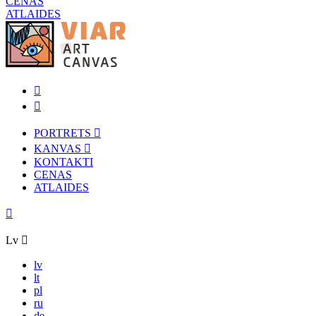
CENAS
ATLAIDES
PORTRETS
KANVAS
KONTAKTI
CENAS
ATLAIDES
Lv
lv
lt
pl
ru
de