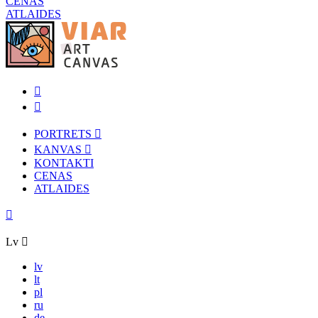
CENAS
ATLAIDES
PORTRETS
KANVAS
KONTAKTI
CENAS
ATLAIDES
Lv
lv
lt
pl
ru
de