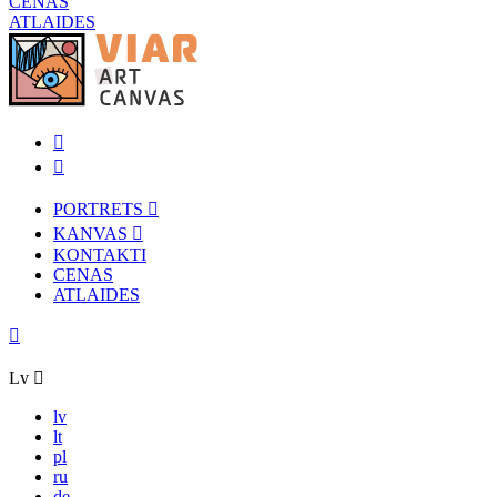
CENAS
ATLAIDES
PORTRETS
KANVAS
KONTAKTI
CENAS
ATLAIDES
Lv
lv
lt
pl
ru
de