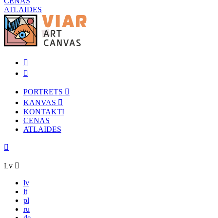
CENAS
ATLAIDES
PORTRETS
KANVAS
KONTAKTI
CENAS
ATLAIDES
Lv
lv
lt
pl
ru
de