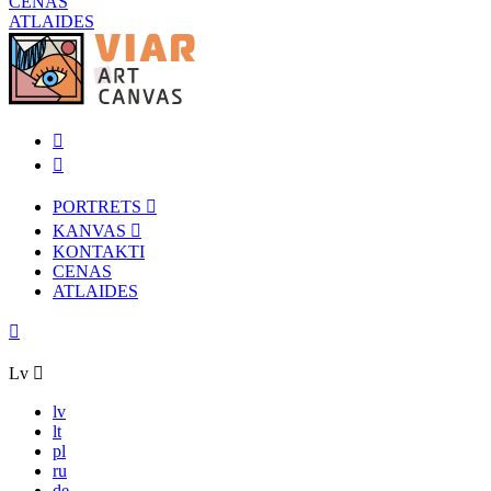
CENAS
ATLAIDES
PORTRETS
KANVAS
KONTAKTI
CENAS
ATLAIDES
Lv
lv
lt
pl
ru
de