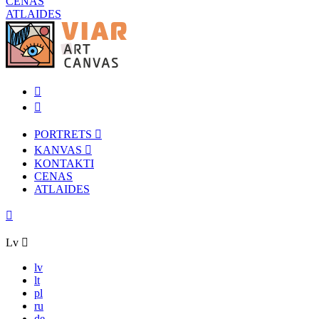
CENAS
ATLAIDES
PORTRETS
KANVAS
KONTAKTI
CENAS
ATLAIDES
Lv
lv
lt
pl
ru
de