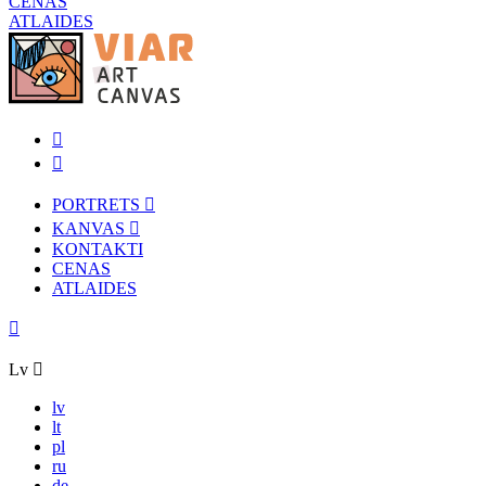
CENAS
ATLAIDES
PORTRETS
KANVAS
KONTAKTI
CENAS
ATLAIDES
Lv
lv
lt
pl
ru
de