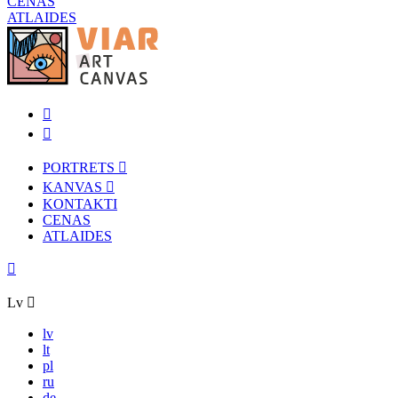
CENAS
ATLAIDES
PORTRETS
KANVAS
KONTAKTI
CENAS
ATLAIDES
Lv
lv
lt
pl
ru
de