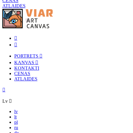
CENAS
ATLAIDES
PORTRETS
KANVAS
KONTAKTI
CENAS
ATLAIDES
Lv
lv
lt
pl
ru
de