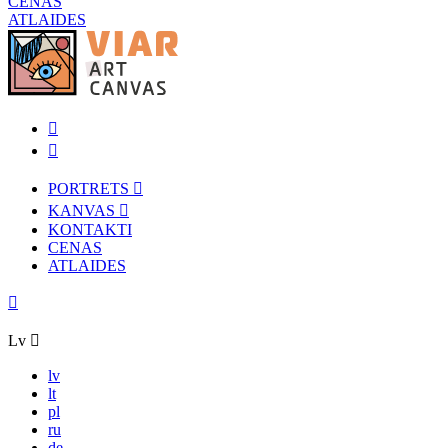
CENAS
ATLAIDES
PORTRETS
KANVAS
KONTAKTI
CENAS
ATLAIDES
Lv
lv
lt
pl
ru
de