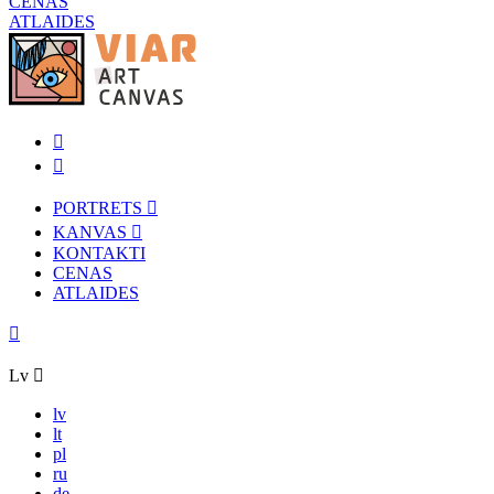
CENAS
ATLAIDES
PORTRETS
KANVAS
KONTAKTI
CENAS
ATLAIDES
Lv
lv
lt
pl
ru
de