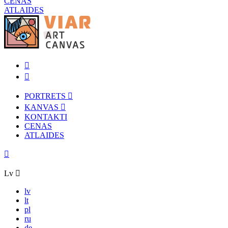
CENAS
ATLAIDES
PORTRETS
KANVAS
KONTAKTI
CENAS
ATLAIDES
Lv
lv
lt
pl
ru
de