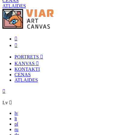
CENAS
ATLAIDES
PORTRETS
KANVAS
KONTAKTI
CENAS
ATLAIDES
Lv
lv
lt
pl
ru
de