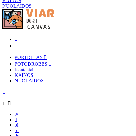
KAINOS
NUOLAIDOS
PORTRETAS
FOTODROBĖS
Kontaktai
KAINOS
NUOLAIDOS
Lt
lv
lt
pl
ru
de