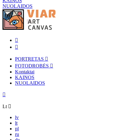
KAINOS
NUOLAIDOS
PORTRETAS
FOTODROBĖS
Kontaktai
KAINOS
NUOLAIDOS
Lt
lv
lt
pl
ru
de