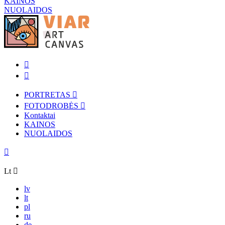
KAINOS
NUOLAIDOS
PORTRETAS
FOTODROBĖS
Kontaktai
KAINOS
NUOLAIDOS
Lt
lv
lt
pl
ru
de