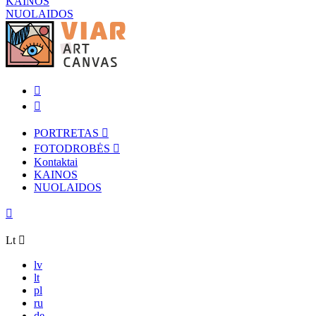
KAINOS
NUOLAIDOS
PORTRETAS
FOTODROBĖS
Kontaktai
KAINOS
NUOLAIDOS
Lt
lv
lt
pl
ru
de