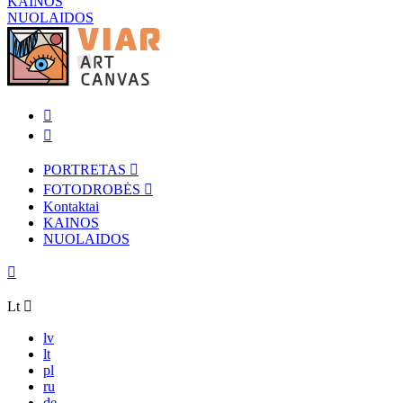
KAINOS
NUOLAIDOS
PORTRETAS
FOTODROBĖS
Kontaktai
KAINOS
NUOLAIDOS
Lt
lv
lt
pl
ru
de