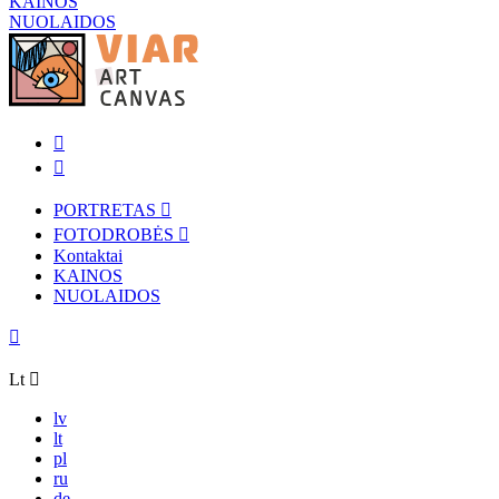
KAINOS
NUOLAIDOS
PORTRETAS
FOTODROBĖS
Kontaktai
KAINOS
NUOLAIDOS
Lt
lv
lt
pl
ru
de