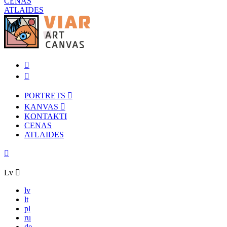
CENAS
ATLAIDES
PORTRETS
KANVAS
KONTAKTI
CENAS
ATLAIDES
Lv
lv
lt
pl
ru
de