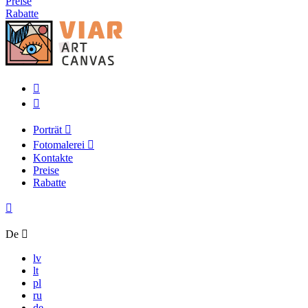
Preise
Rabatte
Porträt
Fotomalerei
Kontakte
Preise
Rabatte
De
lv
lt
pl
ru
de